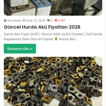
Asil Hurda
Ocak 10, 2026
0
5.767
Güncel Hurda Akü Fiyatları 2026
Hurda Akü Fiyatı 2026 | Güncel Adet ve KG Fiyatları | Asil Hurda
Kapasiteye Göre Güncel Fiyatlar
Hurda Akü…
Devamını Oku »