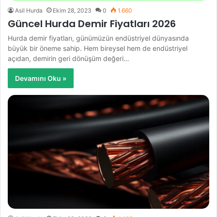
Asil Hurda
Ekim 28, 2023
0
1.660
Güncel Hurda Demir Fiyatları 2026
Hurda demir fiyatları, günümüzün endüstriyel dünyasında
büyük bir öneme sahip. Hem bireysel hem de endüstriyel
açıdan, demirin geri dönüşüm değeri…
Devamını Oku »