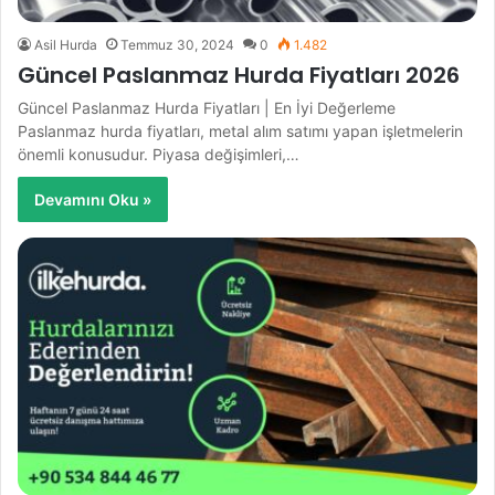
Asil Hurda
Temmuz 30, 2024
0
1.482
Güncel Paslanmaz Hurda Fiyatları 2026
Güncel Paslanmaz Hurda Fiyatları | En İyi Değerleme
Paslanmaz hurda fiyatları, metal alım satımı yapan işletmelerin
önemli konusudur. Piyasa değişimleri,…
Devamını Oku »